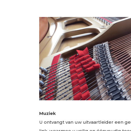
Muziek
U ontvangt van uw uitvaartleider een g
link, waarmee u veilig en éénvoudig toeg