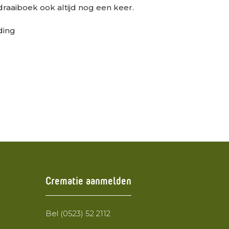
 draaiboek ook altijd nog een keer.
ding
Crematie aanmelden
Bel (0523) 52 2112