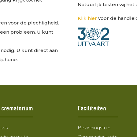
Natuurlijk testen wij het
Klik hier
voor de handlei
ren voor de plechtigheid.
Geen probleem. U kunt
p nodig. U kunt direct aan
rtphone.
 crematorium
Faciliteiten
uws
Bezinningstuin
atie en route
Ceremonieruimte