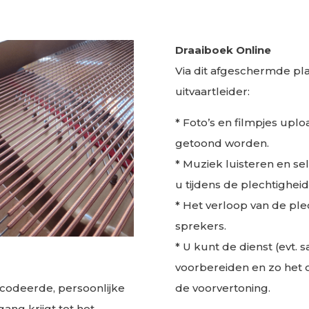
Draaiboek Online
Via dit afgeschermde p
uitvaartleider:
* Foto’s en filmpjes uplo
getoond worden.
* Muziek luisteren en s
u tijdens de plechtighei
* Het verloop van de pl
sprekers.
* U kunt de dienst (evt.
voorbereiden en zo het o
de voorvertoning.
ecodeerde, persoonlijke
ang krijgt tot het