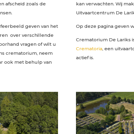
n afscheid zoals de
kan verwachten. Wij make
nsen.
Uitvaartcentrum De Larik
 sfeerbeeld geven van het
Op deze pagina geven wij
ren over verschillende
Crematorium De Lariks i
orhand vragen of wilt u
Crematoria
, een uitvaar
ons crematorium, neem
actief is.
ar ook met behulp van