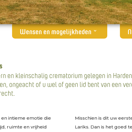
Wensen en mogelijkheden
N
s
rn en kleinschalig crematorium gelegen in Harden
en, ongeacht of u wel of geen lid bent van een ver
recht.
 en intieme emotie die
Misschien is dit uw eer
d, ruimte en vrijheid
Lariks. Dan is het goed 