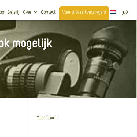
op
Galerij
Over
Contact
Voor uitvaartverzorgers
ok mogelijk
Meer nieuws:
Wegwerkzaamheden
Stuwdijk Mariënberg