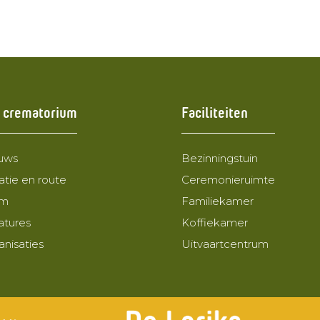
 crematorium
Faciliteiten
uws
Bezinningstuin
atie en route
Ceremonieruimte
am
Familiekamer
atures
Koffiekamer
anisaties
Uitvaartcentrum