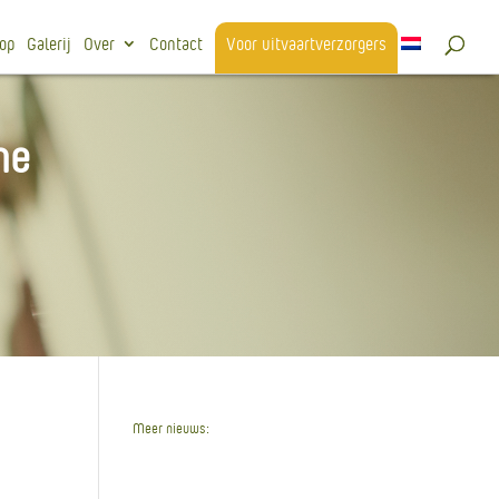
op
Galerij
Over
Contact
Voor uitvaartverzorgers
ne
Meer nieuws:
Wegwerkzaamheden
Stuwdijk Mariënberg