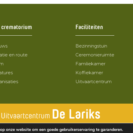
 crematorium
Faciliteiten
uws
Bezinningstuin
atie en route
Ceremonieruimte
am
Familiekamer
atures
Koffiekamer
anisaties
Uitvaartcentrum
op onze website om een goede gebruikerservaring te garanderen.
© Respectrum Crematoria B.V. |
Privacyverklaring
|