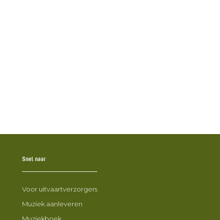
Crematorium de Lariks wordt de nieuwe
eigenaar van Uitvaartcentrum de Lariks BV
Wegomlegging 24 februari 2025 t.m. 23
maart 2025
Nieuwe collega John Huiskes
Bollenplantmiddag voor nabestaanden
Snel naar
Voor uitvaartverzorgers
Muziek aanleveren
Muziekboek