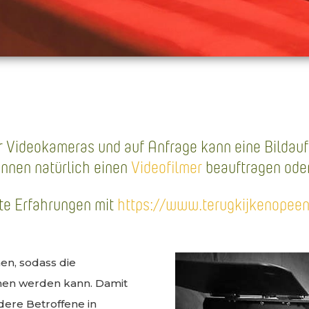
Nach dem Abschied
er Videokameras und auf Anfrage kann eine Bilda
önnen natürlich einen
Videofilmer
beauftragen oder
te Erfahrungen mit
https://www.terugkijkenopeen
en, sodass die
hen werden kann. Damit
dere Betroffene in